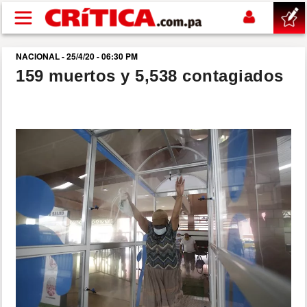
Pasar al contenido principal
NACIONAL - 25/4/20 - 06:30 PM
buscar
159 muertos y 5,538 contagiados
SUCESOS
NACIONAL
POLÍTICA
SHOW
DEPORTES
MUNDO