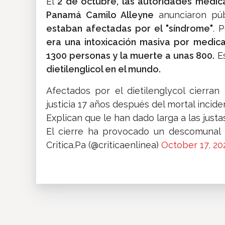
El
2 de octubre, las autoridades médic
Panamá Camilo Alleyne
anunciaron pú
estaban afectadas por el "síndrome"
. 
era una intoxicación masiva por medic
1300 personas y la muerte a unas 800.
Es
dietilenglicol en el mundo.​
Afectados por el dietilenglycol cierran 
justicia 17 años después del mortal incide
Explican que le han dado larga a las just
El cierre ha provocado un descomunal
Critica.Pa (@criticaenlinea)
October 17, 20