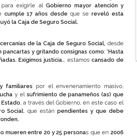
para exigirle al
Gobierno
mayor atención y
se
cumple 17 años desde
que se
reveló esta
buyó la Caja de Seguro Social.
cercanías de la Caja de Seguro Social,
desde
n pancartas y gritando consignas como
: "
Hasta
ñadas.
Exigimos justicia.
.. estamos
cansado de
y familiares
por el envenenamiento masivo,
lucha
y el
sufrimiento de panameños (as) que
 Estado
, a través del Gobierno, en este caso el
ro Social
, que están
pendientes y que debe
ponden.
ño mueren entre 20 y 25 persona
s que en
2006