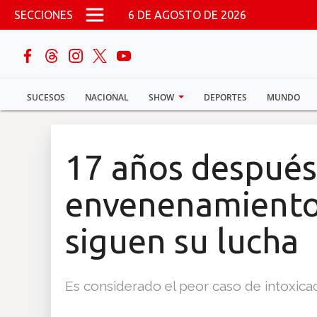
Pasar al contenido principal
SECCIONES
6 DE AGOSTO DE 2026
buscar
SUCESOS
NACIONAL
SHOW
DEPORTES
MUNDO
Sucesos
Nacional
17 años después
Política
envenenamiento 
Show
siguen su lucha
Deportes
Es considerado el peor caso de intoxicaci
Mundo