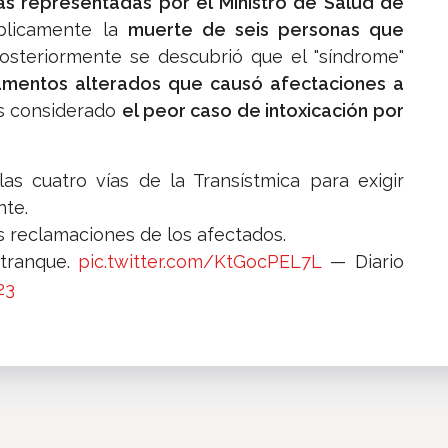
as representadas por el Ministro de Salud de
blicamente la
muerte de seis personas que
Posteriormente se descubrió que el "síndrome"
amentos alterados que causó afectaciones a
 considerado
el peor caso de intoxicación por
las cuatro vías de la Transístmica para exigir
nte.
as reclamaciones de los afectados.
 tranque.
pic.twitter.com/KtGocPEL7L
— Diario
23