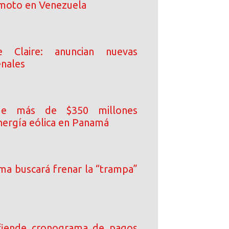
moto en Venezuela
e Claire: anuncian nuevas
enales
de más de $350 millones
nergía eólica en Panamá
ma buscará frenar la “trampa”
efiende cronograma de pagos