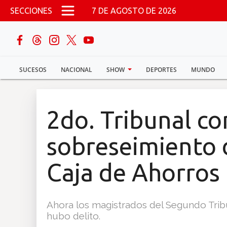
Pasar al contenido principal
SECCIONES
7 DE AGOSTO DE 2026
buscar
SUCESOS
NACIONAL
SHOW
DEPORTES
MUNDO
Sucesos
Nacional
2do. Tribunal c
Política
sobreseimiento d
Show
Caja de Ahorros
Deportes
Ahora los magistrados del Segundo Trib
hubo delito.
Mundo