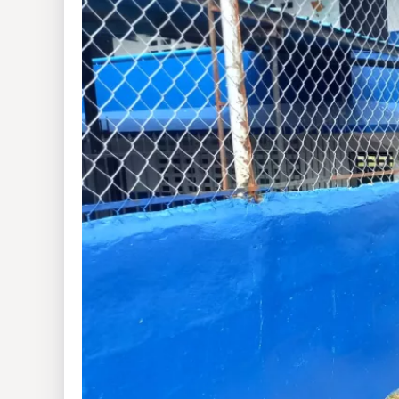
Insólitas
Multimedia
Impreso