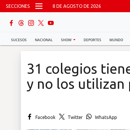
Pasar al contenido principal
SECCIONES
8 DE AGOSTO DE 2026
buscar
SUCESOS
NACIONAL
SHOW
DEPORTES
MUNDO
Sucesos
Nacional
31 colegios tie
Política
y no los utiliza
Show
Deportes
Facebook
Twitter
WhatsApp
Mundo