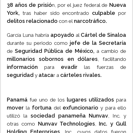
38 años de prisió
Nueva
n, por el juez federal de
York,
culpable
tras haber sido encontrado
por
delitos relacionado
narcotráfico.
con el
apoyado
Cártel de Sinaloa
García Luna habría
al
jefe de la Secretaría
durante su periodo como
Seguridad Pública de México,
de
a cambio de
millonarios sobornos en dólares
, facilitando
información
evadir
para
las fuerzas de
seguridad
ataca
cárteles rivales.
y
r a
Panamá
lugares utilizados
fue uno de los
para
mover
fortuna
exfuncionario
la
del
y para ello
sociedad panameña Nunvav
utilizó la
, Inc. y
Nunvav Technologies
Inc. y Gull
otras como
,
Holding Enterprises
, Inc., cuyos datos fueron