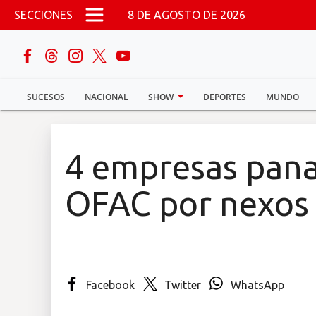
Pasar al contenido principal
SECCIONES
8 DE AGOSTO DE 2026
buscar
SUCESOS
NACIONAL
SHOW
DEPORTES
MUNDO
Sucesos
Nacional
4 empresas pana
Política
OFAC por nexos 
Show
Deportes
Facebook
Twitter
WhatsApp
Mundo