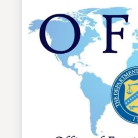
Insólitas
Multimedia
Impreso