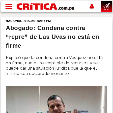
Pasar al contenido principal
NACIONAL - 01/2/24 - 02:15 PM
buscar
Abogado: Condena contra
“repre” de Las Uvas no está en
SUCESOS
firme
NACIONAL
Explicó que la condena contra Vásquez no está
en firme, que es susceptible de recursos y se
POLÍTICA
puede dar una situación jurídica que la que el
mismo sea declarado inocente.
SHOW
DEPORTES
MUNDO