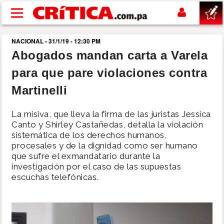
Pasar al contenido principal
NACIONAL - 31/1/19 - 12:30 PM
buscar
Abogados mandan carta a Varela
para que pare violaciones contra
SUCESOS
Martinelli
NACIONAL
La misiva, que lleva la firma de las juristas Jessica
Canto y Shirley Castañedas, detalla la violación
POLÍTICA
sistemática de los derechos humanos,
procesales y de la dignidad como ser humano
que sufre el exmandatario durante la
SHOW
investigación por el caso de las supuestas
escuchas telefónicas.
DEPORTES
MUNDO