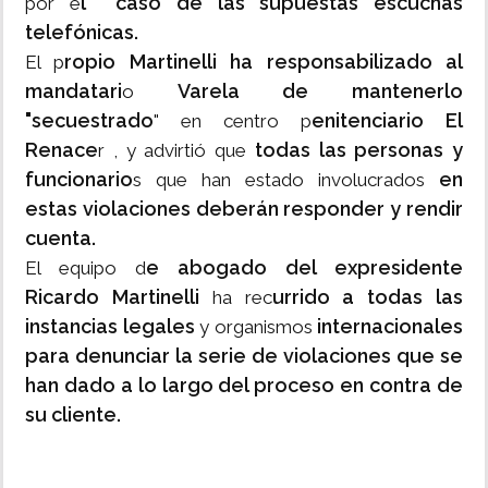
l caso de las supuestas escuchas
por e
telefónicas.
ropio Martinelli ha responsabilizado al
El p
mandatari
Varela de mantenerlo
o
"secuestrado
enitenciario El
" en centro p
Renace
todas las personas y
r , y advirtió que
funcionario
en
s que han estado involucrados
estas violaciones deberán responder y rendir
cuenta.
e abogado del expresidente
El equipo d
Ricardo Martinelli
urrido a todas las
ha rec
instancias legales
internacionales
y organismos
para denunciar la serie de violaciones que se
han dado a lo largo del proceso en contra de
su cliente.