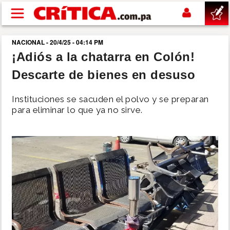
Pasar al contenido principal
NACIONAL - 20/4/25 - 04:14 PM
buscar
¡Adiós a la chatarra en Colón!
Descarte de bienes en desuso
SUCESOS
Instituciones se sacuden el polvo y se preparan
NACIONAL
para eliminar lo que ya no sirve.
POLÍTICA
SHOW
DEPORTES
MUNDO