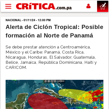
Pasar al contenido principal
NACIONAL - 01/11/24 - 12:00 PM
buscar
Alerta de Ciclón Tropical: Posible
formación al Norte de Panamá
SUCESOS
Se debe prestar atención a Centroamérica,
NACIONAL
México y el Caribe: Panamá, Costa Rica,
Nicaragua, Honduras, El Salvador, Guatemala,
Belice, Jamaica, República Dominicana, Haití y
POLÍTICA
CARICOM.
SHOW
DEPORTES
MUNDO