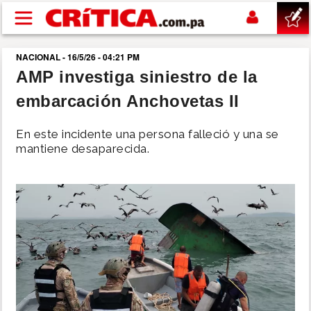
Pasar al contenido principal
NACIONAL - 16/5/26 - 04:21 PM
buscar
AMP investiga siniestro de la
embarcación Anchovetas II
SUCESOS
En este incidente una persona falleció y una se
NACIONAL
mantiene desaparecida.
POLÍTICA
SHOW
DEPORTES
MUNDO