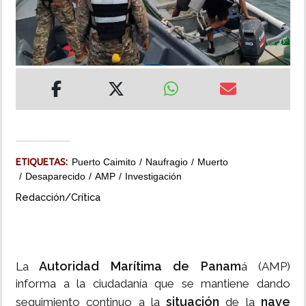
INSÓLITAS
MULTIMEDIA
IMPRESO
ETIQUETAS:
Puerto Caimito
Naufragio
Muerto
Desaparecido
AMP
Investigación
Redacción/Crítica
Autoridad Marítima de Panam
La
á (AMP)
informa a la ciudadanía que se mantiene dando
situación
nave
seguimiento continuo a la
de la