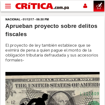
Pasar al contenido principal
NACIONAL - 01/12/17 - 06:30 PM
buscar
Aprueban proyecto sobre delitos
fiscales
SUCESOS
El proyecto de ley también establece que se
NACIONAL
eximirá de pena a quien pague el monto de la
obligación tributaria defraudada y sus accesorios
formales-
POLÍTICA
SHOW
DEPORTES
MUNDO