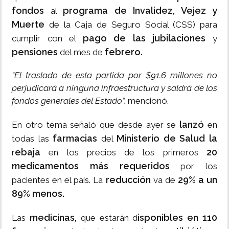
fondos
programa de Invalidez, Vejez y
al
Muerte
de la Caja de Seguro Social (CSS) para
pago de las jubilaciones
cumplir con el
y
pensiones
febrero.
del mes de
“El traslado de esta partida por $91.6 millones no
perjudicará a ninguna infraestructura y saldrá de los
fondos generales del Estado”,
mencionó.
lanzó
En otro tema señaló que desde ayer se
en
farmacias
Ministerio de Salud la
todas las
del
ebaja
20
r
en los precios de los primeros
medicamentos más requeridos
por los
reducción
29% a un
pacientes en el país. La
va de
89% menos.
medicinas,
isponibles en 110
Las
que estarán d