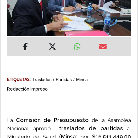
INSÓLITAS
MULTIMEDIA
IMPRESO
ETIQUETAS:
Traslados
Partidas
Minsa
Redacción Impreso
Comisión de Presupuesto
La
de la Asamblea
traslados de partidas
Nacional, aprobó
al
(Minsa
$16,511,449.00
Ministerio de Salud
) por