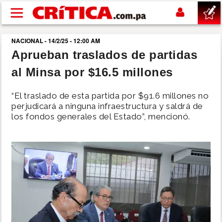
Pasar al contenido principal
NACIONAL - 14/2/25 - 12:00 AM
buscar
Aprueban traslados de partidas
al Minsa por $16.5 millones
SUCESOS
“El traslado de esta partida por $91.6 millones no
NACIONAL
perjudicará a ninguna infraestructura y saldrá de
los fondos generales del Estado”, mencionó.
POLÍTICA
SHOW
DEPORTES
MUNDO