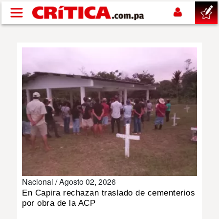
Pasar al contenido principal
buscar
SUCESOS
NACIONAL
POLÍTICA
SHOW
Nacional /
Agosto 02, 2026
DEPORTES
En Capira rechazan traslado de cementerios
por obra de la ACP
MUNDO