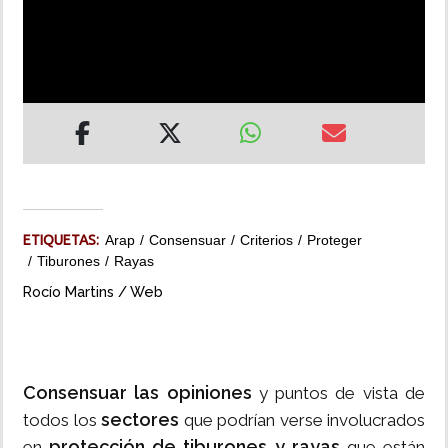
INSÓLITAS
MULTIMEDIA
IMPRESO
ETIQUETAS:
Arap
Consensuar
Criterios
Proteger
Tiburones
Rayas
Rocío Martins / Web
Consensuar las opiniones
y puntos de vista de
sectores
todos los
que podrían verse involucrados
protección de tiburones y rayas
en
que están