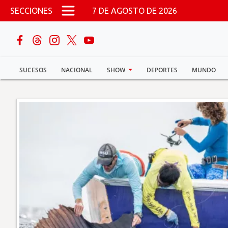
Pasar al contenido principal
SECCIONES
7 DE AGOSTO DE 2026
buscar
SUCESOS
NACIONAL
SHOW
DEPORTES
MUNDO
Sucesos
Nacional
Política
Show
Deportes
Mundo