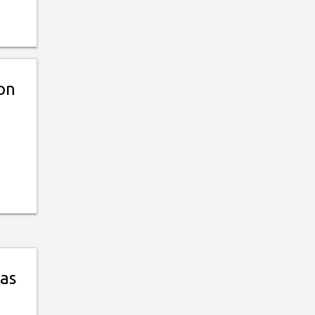
on
as