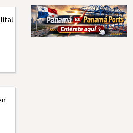
lital
en