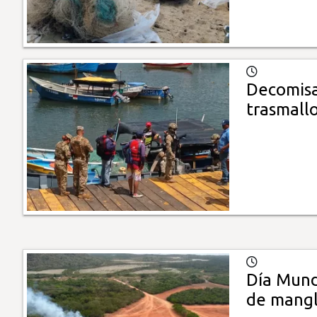
Decomisa
trasmallo
Día Mund
de mangl