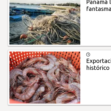
Panamá l
fantasm
Exportac
histórico