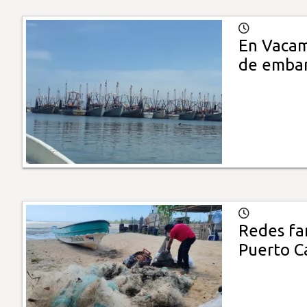
En Vacamo
de embar
Redes fa
Puerto C