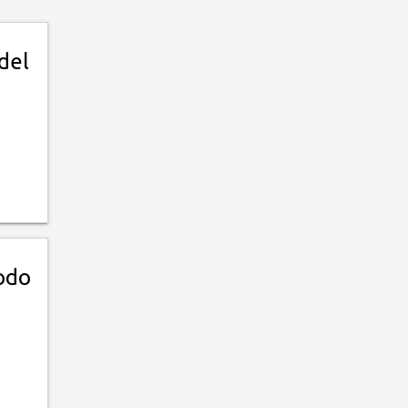
del
odo