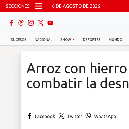
Pasar al contenido principal
SECCIONES
6 DE AGOSTO DE 2026
buscar
SUCESOS
NACIONAL
SHOW
DEPORTES
MUNDO
Sucesos
Nacional
Arroz con hierro
Política
combatir la desn
Show
Deportes
Facebook
Twitter
WhatsApp
Mundo