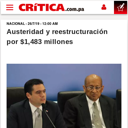
Pasar al contenido principal
NACIONAL - 26/7/19 - 12:00 AM
buscar
Austeridad y reestructuración
por $1,483 millones
SUCESOS
NACIONAL
POLÍTICA
SHOW
DEPORTES
MUNDO