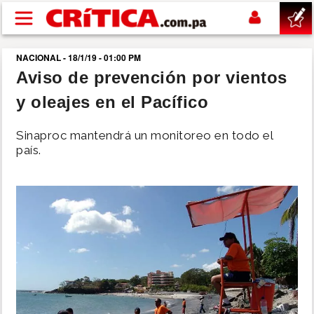
Pasar al contenido principal
NACIONAL - 18/1/19 - 01:00 PM
buscar
Aviso de prevención por vientos
y oleajes en el Pacífico
SUCESOS
Sinaproc mantendrá un monitoreo en todo el
NACIONAL
país.
POLÍTICA
SHOW
DEPORTES
MUNDO