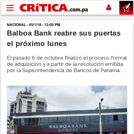
Pasar al contenido principal
NACIONAL - 05/1/18 - 12:00 PM
buscar
Balboa Bank reabre sus puertas
el próximo lunes
SUCESOS
El pasado 6 de octubre finalizó el proceso formal
NACIONAL
de adquisición y a partir de la resolución emitida
por la Superintendencia de Bancos de Panamá.
POLÍTICA
SHOW
DEPORTES
MUNDO