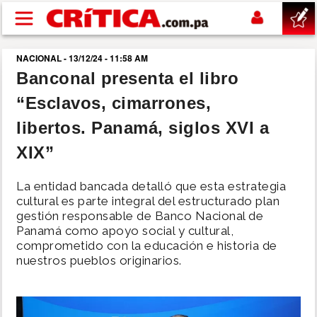
Pasar al contenido principal
NACIONAL - 13/12/24 - 11:58 AM
buscar
Banconal presenta el libro
“Esclavos, cimarrones,
SUCESOS
libertos. Panamá, siglos XVI a
NACIONAL
XIX”
POLÍTICA
La entidad bancada detalló que esta estrategia
cultural es parte integral del estructurado plan
gestión responsable de Banco Nacional de
SHOW
Panamá como apoyo social y cultural,
comprometido con la educación e historia de
nuestros pueblos originarios.
DEPORTES
MUNDO