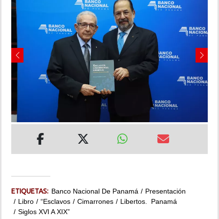
INSÓLITAS
MULTIMEDIA
Previous
Next
IMPRESO
ETIQUETAS:
Banco Nacional De Panamá
Presentación
Libro
“Esclavos
Cimarrones
Libertos. Panamá
Siglos XVI A XIX”