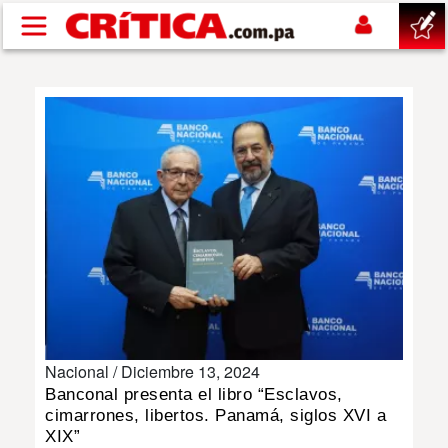
Pasar al contenido principal
buscar
SUCESOS
NACIONAL
POLÍTICA
SHOW
Nacional /
Diciembre 13, 2024
DEPORTES
Banconal presenta el libro “Esclavos,
cimarrones, libertos. Panamá, siglos XVI a
MUNDO
XIX”