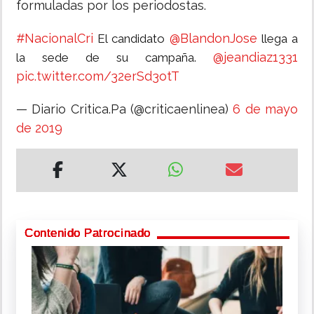
formuladas por los periodostas.
#NacionalCri
@BlandonJose
El candidato
llega a
@jeandiaz1331
la sede de su campaña.
pic.twitter.com/32erSd3otT
— Diario Critica.Pa (@criticaenlinea)
6 de mayo
de 2019
Contenido Patrocinado