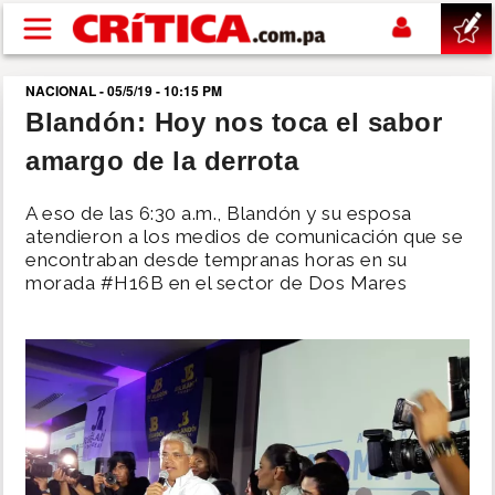
Pasar al contenido principal
NACIONAL - 05/5/19 - 10:15 PM
buscar
Blandón: Hoy nos toca el sabor
amargo de la derrota
SUCESOS
A eso de las 6:30 a.m., Blandón y su esposa
NACIONAL
atendieron a los medios de comunicación que se
encontraban desde tempranas horas en su
morada #H16B en el sector de Dos Mares
POLÍTICA
SHOW
DEPORTES
MUNDO