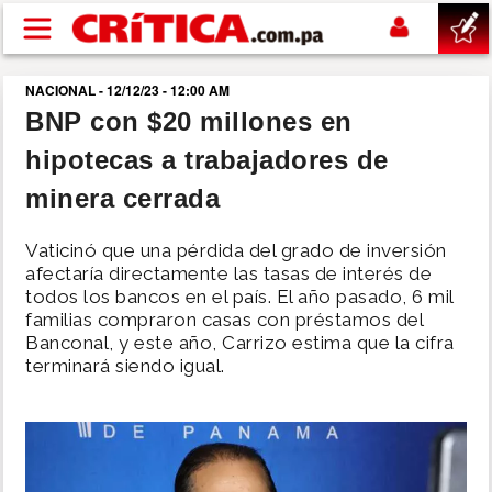
Pasar al contenido principal
NACIONAL - 12/12/23 - 12:00 AM
buscar
BNP con $20 millones en
hipotecas a trabajadores de
SUCESOS
minera cerrada
NACIONAL
Vaticinó que una pérdida del grado de inversión
afectaría directamente las tasas de interés de
POLÍTICA
todos los bancos en el país. El año pasado, 6 mil
familias compraron casas con préstamos del
Banconal, y este año, Carrizo estima que la cifra
SHOW
terminará siendo igual.
DEPORTES
MUNDO