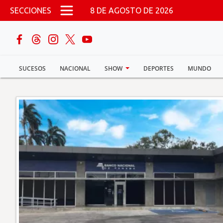
Pasar al contenido principal
SECCIONES
8 DE AGOSTO DE 2026
buscar
SUCESOS
NACIONAL
SHOW
DEPORTES
MUNDO
Sucesos
Nacional
Política
Show
Deportes
Mundo