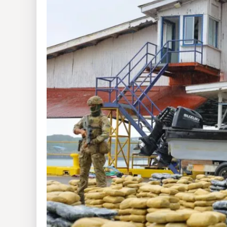
Insólitas
Multimedia
Impreso