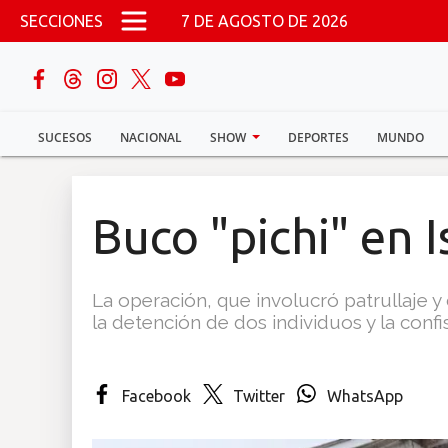
Pasar al contenido principal
SECCIONES
7 DE AGOSTO DE 2026
buscar
SUCESOS
NACIONAL
SHOW
DEPORTES
MUNDO
Sucesos
Nacional
Buco "pichi" en I
Política
La operación, que involucró patrullaje y c
Show
la detención de dos individuos y la conf
Deportes
Facebook
Twitter
WhatsApp
Mundo