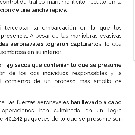
ontrol de tráfico marítimo ilícito, resultó en la
ación de una lancha rápida
.
nterceptar la embarcación
en la que los
 presencia.
A pesar de las maniobras evasivas
des aeronavales lograron capturarlo
s, lo que
sombrosa en su interior.
ron
49 sacos que contenían lo que se presume
ón de los dos individuos responsables y la
 el comienzo de un proceso más amplio de
ha, las fuerzas aeronavales
han llevado a cabo
 operaciones han culminado en un logro
de
40,242 paquetes de lo que se presume son