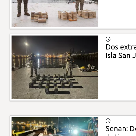
Dos extr
Isla San 
Senan: D