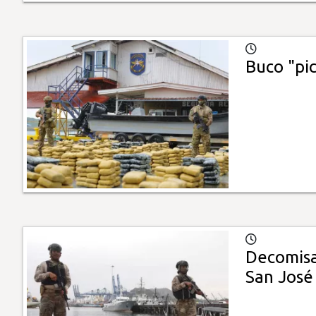
Buco "pic
Decomisa
San José