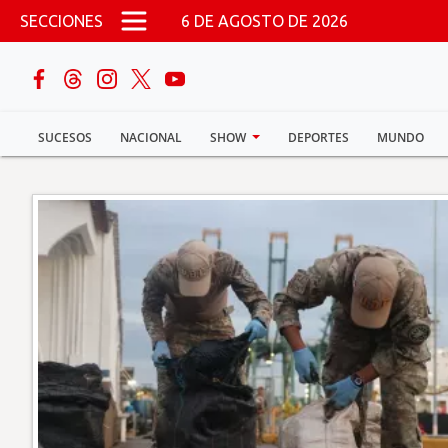
Pasar al contenido principal
SECCIONES
6 DE AGOSTO DE 2026
buscar
SUCESOS
NACIONAL
SHOW
DEPORTES
MUNDO
Sucesos
Nacional
Política
Show
Deportes
Mundo