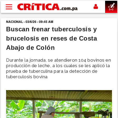
Pasar al contenido principal
NACIONAL - 03/6/26 - 09:45 AM
buscar
Buscan frenar tuberculosis y
brucelosis en reses de Costa
SUCESOS
Abajo de Colón
NACIONAL
Durante la jornada, se atendieron 104 bovinos en
producción de leche, a los cuales se les aplicó la
POLÍTICA
prueba de tuberculina para la detección de
tuberculosis bovina
SHOW
DEPORTES
MUNDO