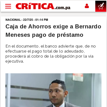
Pasar al contenido principal
NACIONAL - 22/7/25 - 01:14 PM
buscar
Caja de Ahorros exige a Bernardo
Meneses pago de préstamo
SUCESOS
En el documento, el banco advierte que, de no
NACIONAL
efectuarse el pago total de lo adeudado,
procederá al cobro de la obligación por la vía
ejecutiva.
POLÍTICA
SHOW
DEPORTES
MUNDO