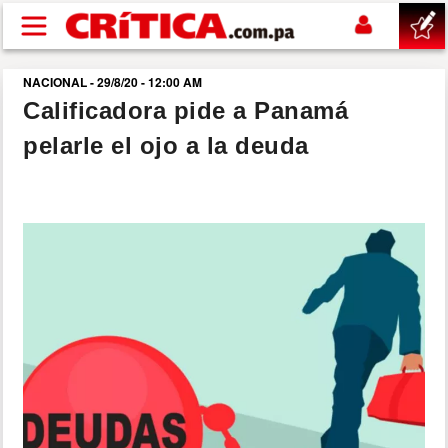
Pasar al contenido principal
NACIONAL - 29/8/20 - 12:00 AM
buscar
Calificadora pide a Panamá
pelarle el ojo a la deuda
SUCESOS
NACIONAL
POLÍTICA
SHOW
DEPORTES
MUNDO