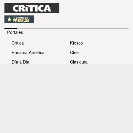
- Portales -
Crítica
Kiosco
Panamá América
Cine
Día a Día
Clasiguía
Mujer
Prémiate
Recetas
Impresora Pacífico
- Redes sociales -
Noticias
Whatsappcri
Videos
Galerías