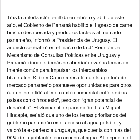
INSÓLITAS
Tras la autorización emitida en febrero y abril de este
año, el Gobierno de Panamá habilitó el ingreso de carne
MULTIMEDIA
bovina deshuesada y productos lácteos al mercado
panameño, informó la Presidencia de Uruguay. El
anuncio se realizó en el marco de la 4° Reunión del
IMPRESO
Mecanismo de Consultas Políticas entre Uruguay y
Panamá, donde además se abordaron varios temas de
interés común para impulsar los intercambios
bilaterales. Si bien Cancela resaltó que la apertura del
mercado panameño promueve oportunidades para otros
rubros, se refirió al intercambio comercial entre ambos
países como “modesto”, pero con “gran potencial de
desarrollo”. El vicecanciller panameño, Luis Miguel
Hincapié, señaló que uno de los temas prioritarios del
gobierno panameño es el acceso al agua potable, y
valoró la experiencia uruguaya, que cuenta con más del
90% de la población con acceso al agua. Al respecto, el