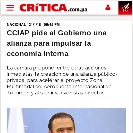
Pasar al contenido principal
NACIONAL - 21/1/18 - 06:45 PM
buscar
CCIAP pide al Gobierno una
alianza para impulsar la
SUCESOS
economía interna
NACIONAL
La cámara propone, entre otras acciones
inmediatas: la creación de una alianza público-
POLÍTICA
privada, para acelerar el proyecto Zona
Multimodal del Aeropuerto Internacional de
Tocumen y atraer inversionistas directos.
SHOW
DEPORTES
MUNDO