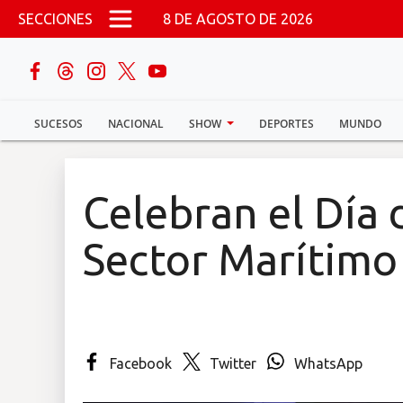
Pasar al contenido principal
SECCIONES
8 DE AGOSTO DE 2026
buscar
SUCESOS
NACIONAL
SHOW
DEPORTES
MUNDO
Sucesos
Nacional
Celebran el Día 
Política
Sector Marítimo
Show
Deportes
Facebook
Twitter
WhatsApp
Mundo