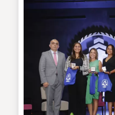
Insólitas
Multimedia
Impreso