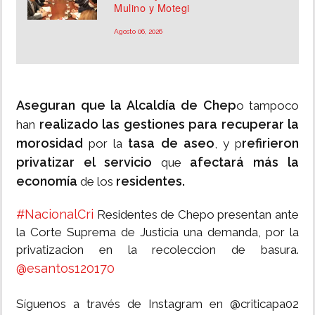
Mulino y Motegi
Agosto 06, 2026
Aseguran que la Alcaldía de Chep
o tampoco
realizado las gestiones para recuperar la
han
morosidad
tasa de aseo
refirieron
por la
, y p
privatizar el servicio
afectará más la
que
economía
residentes.
de los
#NacionalCri
Residentes de Chepo presentan ante
la Corte Suprema de Justicia una demanda, por la
privatizacion en la recoleccion de basura.
@esantos120170
Síguenos a través de Instagram en @criticapa02