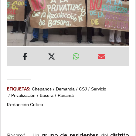
INSÓLITAS
MULTIMEDIA
IMPRESO
ETIQUETAS:
Chepanos
Demanda
CSJ
Servicio
Privatización
Basura
Panamá
Redacción Crítica
grupo de residentes
distrito
Panamá- Un
del