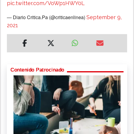
pic.twitter.com/VoWp1HWY0L
— Diario Critica.Pa (@criticaenlinea)
September 9,
2021
Contenido Patrocinado