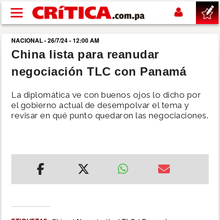
Pasar al contenido principal
NACIONAL - 26/7/24 - 12:00 AM
buscar
China lista para reanudar
negociación TLC con Panamá
SUCESOS
La diplomática ve con buenos ojos lo dicho por
NACIONAL
el gobierno actual de desempolvar el tema y
revisar en qué punto quedaron las negociaciones.
POLÍTICA
SHOW
DEPORTES
MUNDO