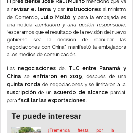
esidente José Raúl Mulino
El pr
mencionó que va
revisar el tema
instrucciones
a
y dar
al ministro
, Julio Moltó y
de Comercio
para la embajada es
una noticia ale
ntadora y una acción responsable,
“esperamos que el resultado de la revisión del nuevo
gobierno sea la decisión de reanudar las
negociaciones con China”, manifestó la embajadora
a los medios de comunicación.
negociaciones
TLC entre Panamá y
Las
del
China
enfriaron en 2019
se
, después de una
quinta ronda
de negociaciones y se limitaron a la
suscripción
acuerdo de alcance
de un
parcial
facilitar las exportaciones.
para
Te puede interesar
¡Tremenda fiesta por la