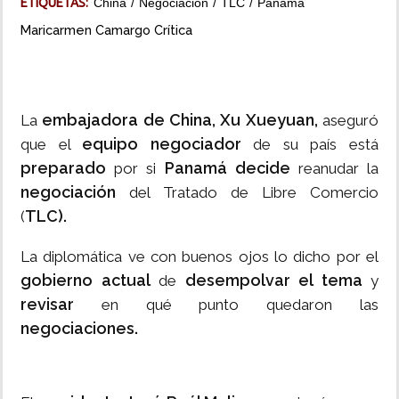
ETIQUETAS:
China
Negociación
TLC
Panamá
Maricarmen Camargo Crítica
INSÓLITAS
MULTIMEDIA
embajadora de China, Xu Xueyuan,
La
aseguró
IMPRESO
equipo negociador
que el
de su país está
preparado
Panamá decide
por si
reanudar la
negociación
del Tratado de Libre Comercio
TLC).
(
La diplomática ve con buenos ojos lo dicho por el
gobierno actual
desempolvar el tema
de
y
revisar
en qué punto quedaron las
negociaciones.