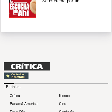
Se escucha por ahí
- Portales -
Crítica
Kiosco
Panamá América
Cine
Día a Día
Clasiguía