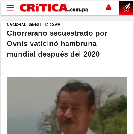
Pasar al contenido principal
NACIONAL - 26/4/21 - 12:00 AM
buscar
Chorrerano secuestrado por
Ovnis vaticinó hambruna
SUCESOS
mundial después del 2020
NACIONAL
POLÍTICA
SHOW
DEPORTES
MUNDO