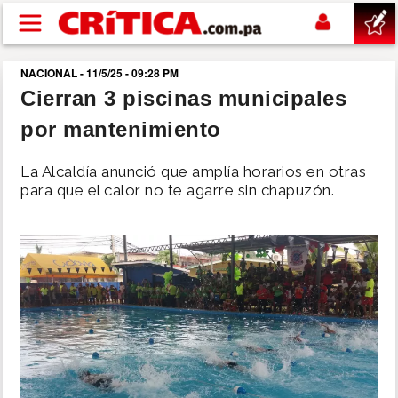
Pasar al contenido principal
NACIONAL - 11/5/25 - 09:28 PM
buscar
Cierran 3 piscinas municipales
por mantenimiento
SUCESOS
La Alcaldía anunció que amplía horarios en otras
NACIONAL
para que el calor no te agarre sin chapuzón.
POLÍTICA
SHOW
DEPORTES
MUNDO