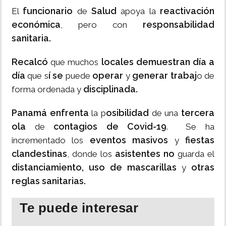
funcionario
Salud
reactivación
El
de
apoya la
económica
responsabilidad
, pero con
sanitaria.
Recalcó
locales demuestran día a
que muchos
día
í se
operar
generar trabaj
que s
puede
y
o de
disciplinada.
forma ordenada y
Panamá enfrenta
osibilidad
tercera
la p
de una
ola
contagios de Covid-19
de
. Se ha
eventos masivos
fiestas
incrementado los
y
clandestinas
asistentes no
, donde los
guarda el
distanciamiento, uso de mascarillas
otras
y
reglas sanitarias.
Te puede interesar