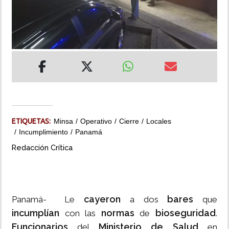
INSÓLITAS
MULTIMEDIA
IMPRESO
ETIQUETAS:
Minsa
Operativo
Cierre
Locales
Incumplimiento
Panamá
Redacción Crítica
cayeron
bares
Panamá- Le
a dos
que
incumplían
normas
bioseguridad
con las
de
.
Funcionarios
Ministerio de Salud
del
en