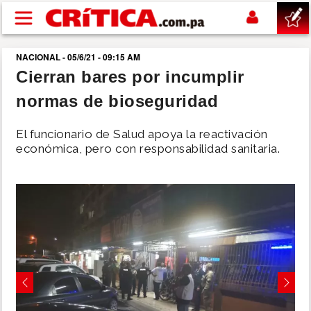
Pasar al contenido principal
NACIONAL - 05/6/21 - 09:15 AM
buscar
Cierran bares por incumplir
normas de bioseguridad
SUCESOS
El funcionario de Salud apoya la reactivación
NACIONAL
económica, pero con responsabilidad sanitaria.
POLÍTICA
SHOW
DEPORTES
Previous
Next
MUNDO