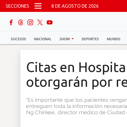
Pasar al contenido principal
SECCIONES
8 DE AGOSTO DE 2026
buscar
SUCESOS
NACIONAL
SHOW
DEPORTES
MUNDO
Sucesos
Nacional
Citas en Hospita
Política
otorgarán por r
Show
“Es importante que los pacientes vengan
Deportes
entreguen toda la información necesaria 
Ng Chinkee, director médico de Ciudad d
Mundo