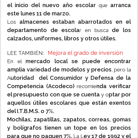
el inicio del nuevo año escolar
arranca
que
este lunes 11 de marzo.
almacenes estaban abarrotados en el
Los
departamento de escola
de los
r en busca
calzados, uniformes, libros y otros útiles.
Mejora el grado de inversión
LEE TAMBIÉN:
mercado local se puede encontrar
En el
amplia variedad de modelos y precios
, pero la
utoridad del Consumidor y Defensa de la
A
Competencia (Acodeco)
nda verificar
recomie
el presupuesto con que se cuenta
ptar por
y o
aquellos útiles escolares que están exentos
del I.T.B.M.S. o 7%.
Mochilas, zapatillas, zapatos, correas, gomas
y bolígrafos tienen un tope en los precios
para que no paguen 7%.
ey 17 de 1992 y el
La L