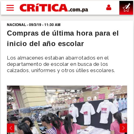
Pasar al contenido principal
NACIONAL - 09/3/19 - 11:30 AM
buscar
Compras de última hora para el
inicio del año escolar
SUCESOS
Los almacenes estaban abarrotados en el
NACIONAL
departamento de escolar en busca de los
calzados, uniformes y otros útiles escolares.
POLÍTICA
SHOW
DEPORTES
MUNDO
Previous
Next