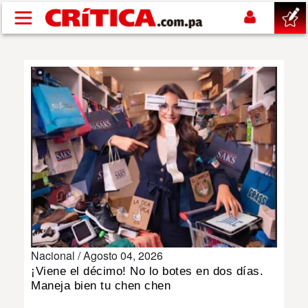
Pasar al contenido principal
buscar
SUCESOS
NACIONAL
POLÍTICA
SHOW
Nacional /
Agosto 04, 2026
DEPORTES
¡Viene el décimo! No lo botes en dos días.
Maneja bien tu chen chen
MUNDO