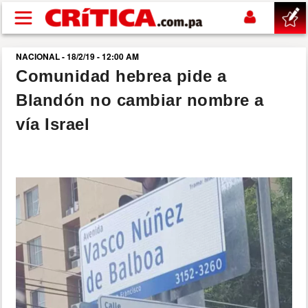
Pasar al contenido principal
NACIONAL - 18/2/19 - 12:00 AM
buscar
Comunidad hebrea pide a
Blandón no cambiar nombre a
SUCESOS
vía Israel
NACIONAL
POLÍTICA
SHOW
DEPORTES
MUNDO