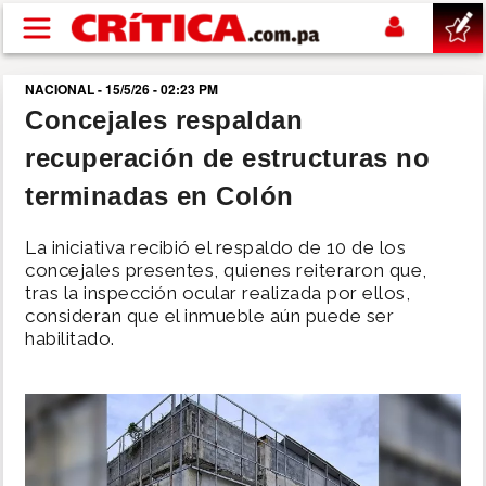
Pasar al contenido principal
NACIONAL - 15/5/26 - 02:23 PM
buscar
Concejales respaldan
recuperación de estructuras no
SUCESOS
terminadas en Colón
NACIONAL
La iniciativa recibió el respaldo de 10 de los
concejales presentes, quienes reiteraron que,
POLÍTICA
tras la inspección ocular realizada por ellos,
consideran que el inmueble aún puede ser
habilitado.
SHOW
DEPORTES
MUNDO