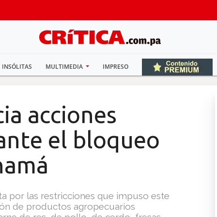
INSÓLITAS
MULTIMEDIA
IMPRESO
ia acciones
ante el bloqueo
anamá
a por las restricciones que impuso este
ción de productos agropecuarios
ne de res, de pollo, de cerdo, fresas,