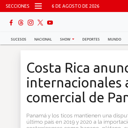
Pasar al contenido principal
SECCIONES
6 DE AGOSTO DE 2026
buscar
SUCESOS
NACIONAL
SHOW
DEPORTES
MUNDO
Sucesos
Nacional
Costa Rica anunc
Política
internacionales 
Show
comercial de P
Deportes
Panamá y los ticos mantienen una disput
último país en 2019 y 2020 a la importa
Mundo
costarricenses como banano, plátano, car