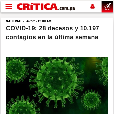
Pasar al contenido principal
NACIONAL - 04/7/22 - 12:00 AM
buscar
COVID-19: 28 decesos y 10,197
contagios en la última semana
SUCESOS
NACIONAL
POLÍTICA
SHOW
DEPORTES
MUNDO