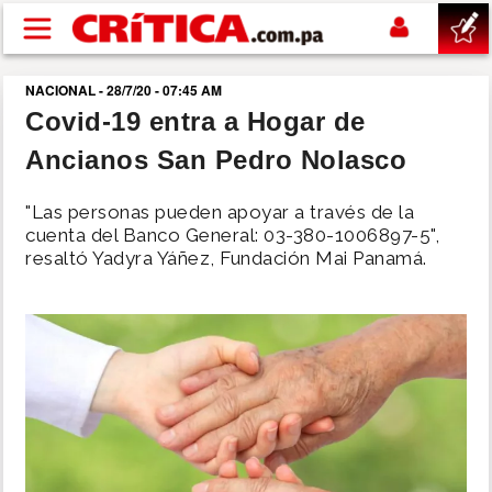
Pasar al contenido principal
NACIONAL - 28/7/20 - 07:45 AM
buscar
Covid-19 entra a Hogar de
Ancianos San Pedro Nolasco
SUCESOS
"Las personas pueden apoyar a través de la
NACIONAL
cuenta del Banco General: 03-380-1006897-5",
resaltó Yadyra Yáñez, Fundación Mai Panamá.
POLÍTICA
SHOW
DEPORTES
MUNDO