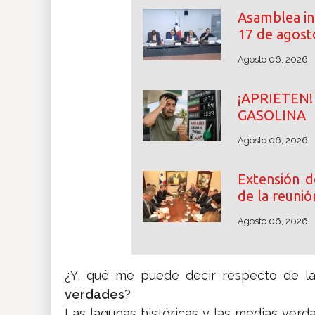
Asamblea ini
17 de agost
Agosto 06, 2026
¡APRIETE
GASOLINA
Agosto 06, 2026
Extensión d
de la reunió
Agosto 06, 2026
¿Y, qué me puede decir respecto de l
verdades
?
Las lagunas históricas y las medias ver