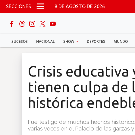
Pasar al contenido principal
SECCIONES
8 DE AGOSTO DE 2026
buscar
SUCESOS
NACIONAL
SHOW
DEPORTES
MUNDO
Sucesos
Nacional
Crisis educativa 
Política
tienen culpa de
Show
histórica endebl
Deportes
Fue testigo de muchos hechos histórico
varias veces en el Palacio de las garzas
Mundo