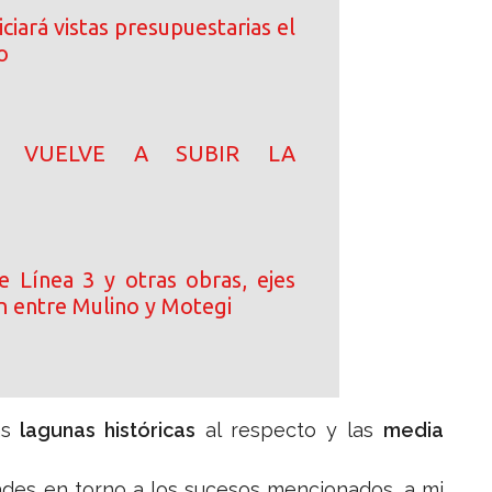
ciará vistas presupuestarias el
o
N! VUELVE A SUBIR LA
e Línea 3 y otras obras, ejes
n entre Mulino y Motegi
as
lagunas históricas
al respecto y las
media
dades en torno a los sucesos mencionados, a mi