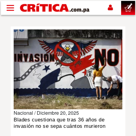
Pasar al contenido principal
buscar
SUCESOS
NACIONAL
POLÍTICA
SHOW
Nacional /
Diciembre 20, 2025
DEPORTES
Blades cuestiona que tras 36 años de
invasión no se sepa cuántos murieron
MUNDO