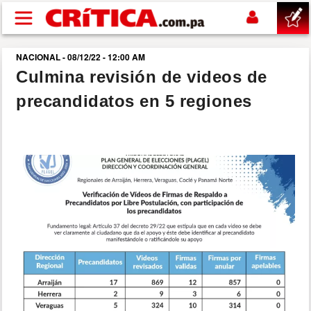
Pasar al contenido principal
NACIONAL - 08/12/22 - 12:00 AM
buscar
Culmina revisión de videos de
precandidatos en 5 regiones
SUCESOS
NACIONAL
POLÍTICA
SHOW
DEPORTES
MUNDO